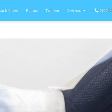
at is Pilates
Rooster
Tarieven
Over ons
063044