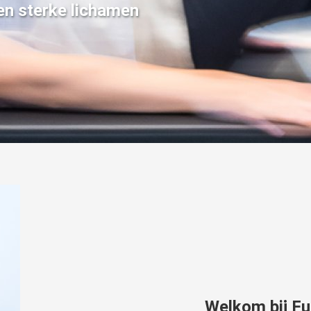
en sterke lichamen
Welkom bij F