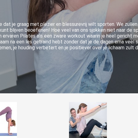
dat je graag met plezier en blessurevrij wilt sporten. We zullen
n kunt blijven beoefenen! Hoe veel van ons sjokken niet naar de 
 ervaren Pilates als een zware workout waarin je heel gericht m
am na een les getraind hebt zonder dat je de dagen erna veel spi
emen, je houding verbetert en je positiever over je lichaam zult 