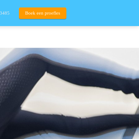
3485
Boek een proefles