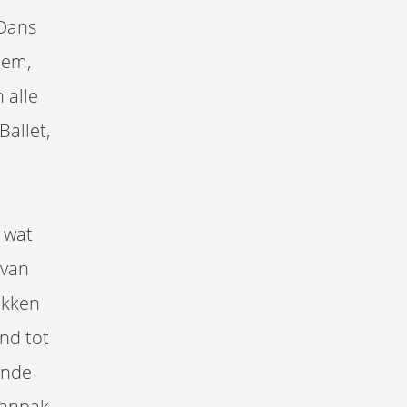
 Dans
hem,
 alle
Ballet,
 wat
 van
ekken
jnd tot
ende
aanpak