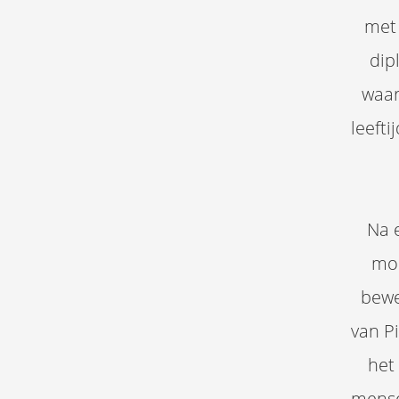
met 
dip
waar
leefti
Na 
moe
bewe
van Pi
het
mense