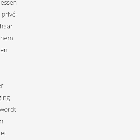
lessen
privé-
 haar
t hem
 en
er
ging
 wordt
or
het