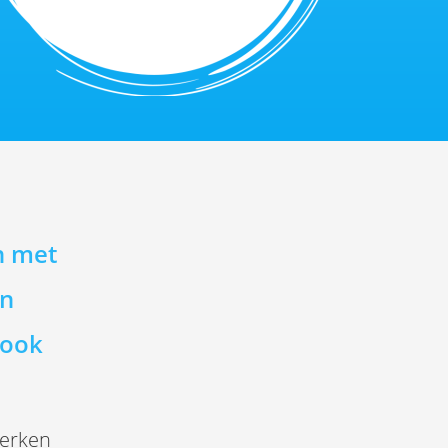
n met
en
 ook
werken