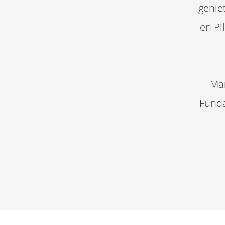
genie
en Pi
Mar
Funda