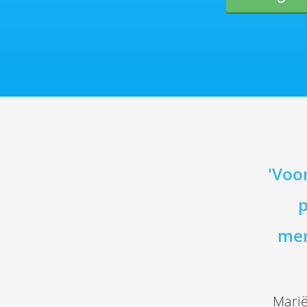
'Voo
p
mer
Marië