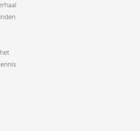
erhaal
vinden
 het
kennis