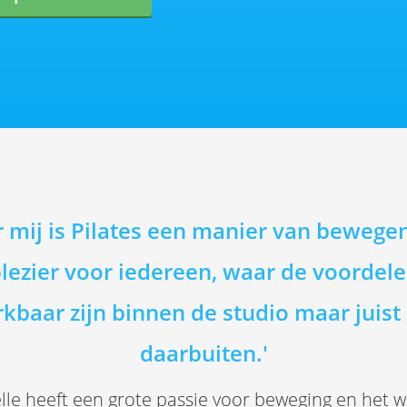
r mij is Pilates een manier van bewege
lezier voor iedereen, waar de voordel
kbaar zijn binnen de studio maar juist
daarbuiten.'
lle heeft een grote passie voor beweging en het 