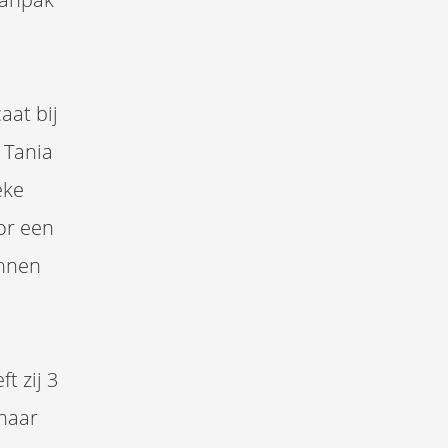
aat bij
 Tania
eke
or een
unnen
t zij 3
 haar