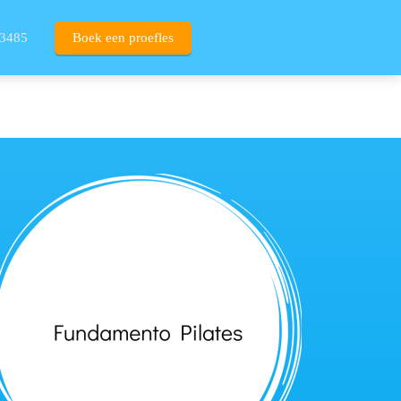
3485
Boek een proefles