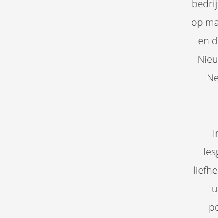
bedri
op ma
en d
Nieu
Ne
I
les
liefh
u
pe