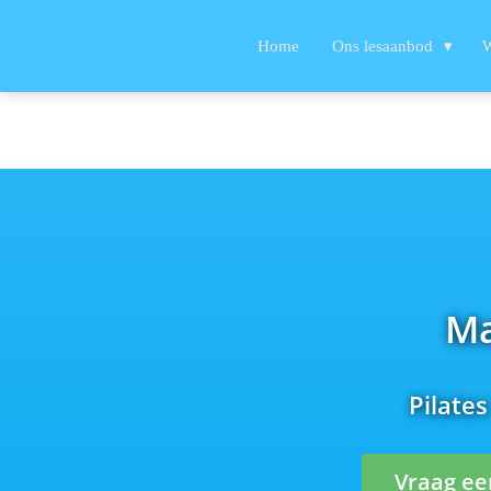
Home
Ons lesaanbod
W
Ma
Pilates
Vraag ee