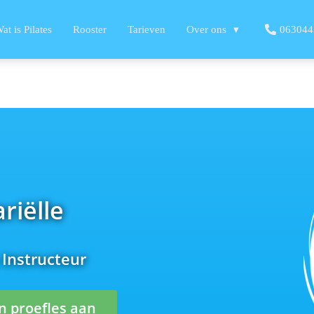
at is Pilates
Rooster
Tarieven
Over ons
063044
riëlle
 Instructeur
n proefles aan