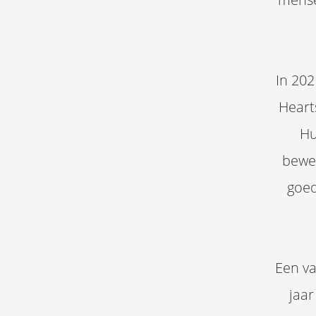
In 202
Heart
Hu
beweg
goed
Een va
jaar